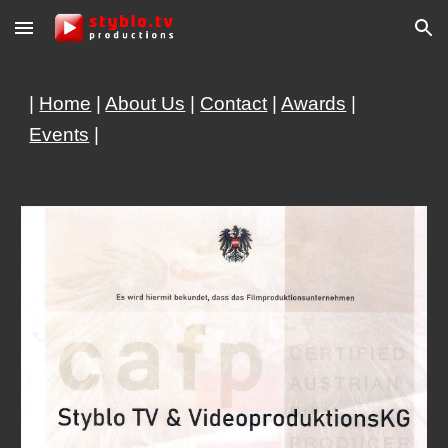
Skip to main content
Skip to navigation
|
Home
|
About Us
|
Contact
|
Awards
|
Events
|